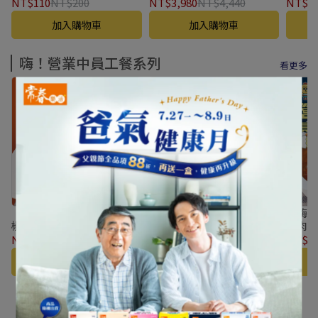
(高酵晶亮.葉黃素.葉黃素飲.
晶亮.
NT$110
NT$200
NT$3,980
NT$4,440
NT$11
酵素.漢方.金釵石斛.枸杞.3
石斛.
加入購物車
加入購物車
大關鍵.晶亮管理師)
嗨！營業中員工餐系列
看更多
【嗨! Come in】嗨!剝皮辣
【嗨! Come in】嗨! 塔香三
【嗨! 
椒雞腿肉(150g/包)-3包組
杯雞腿肉(150g/包)-3包組
牛肉(3
NT$420
NT$570
NT$420
NT$570
NT$5
加入購物車
加入購物車