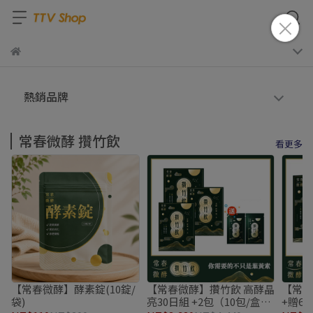
熱銷品牌
常春微酵 攢竹飲
看更多
【常春微酵】酵素錠(10錠/
【常春微酵】攢竹飲 高酵晶
【常春
袋)
亮30日組 +2包（10包/盒）
+贈6包