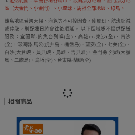
5.
配送範圍：本島各地各縣市、澎湖部分地區、金門部分地
區（大金門、小金門）、小琉球、馬祖全部地區、綠島。
離島地區若遇天候、海象等不可控因素，使船班、航班縮減
或停駛，則配達日將會往後順延。 以下區域恕不提供配送
服務：宜蘭縣-釣魚台列嶼(全)，高雄市-東沙(全)、南沙
(全)，澎湖縣-馬公(虎井島、桶盤島)、望安(全)、七美(全)、
白沙(大倉嶼、員貝嶼、鳥嶼、吉貝嶼)，金門縣-烈嶼(大膽
島、二膽島)、烏坵(全)、台東縣-蘭嶼(全)
相關商品