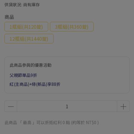
供貨狀況:
尚有庫存
商品
1瓶組(共120錠)
3瓶組(共360錠)
12瓶組(共1440錠)
此商品參與的優惠活動
父親節單品9折
紅(主商品)+綠(新品)享88折
此商品 「 最高 」可以折抵紅利
0
點 (約等於
NT$0
)