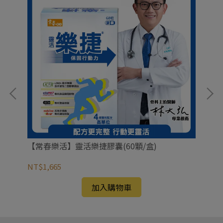
【常春樂活】靈活樂捷膠囊(60顆/盒)
【
NT$1,665
NT
加入購物車