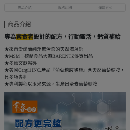
商品介紹
規格說明
運送方式
商品介紹
專為
素食者
設計的配方，行動靈活，鈣質補給
★來自愛爾蘭純淨無污染的天然海藻鈣
★MSM：荷蘭食品大廠BARENTZ優質出品
★多篇文獻報導
★美國Cargill INC.產品『葡萄糖胺酸鹽』含天然葡萄糖胺，
具多項專利
★專利製程以玉米來源，生產出全素葡萄糖胺