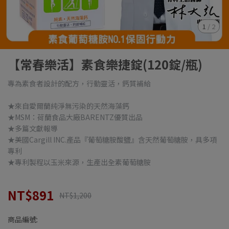
1
/
2
【常春樂活】素食樂捷錠(120錠/瓶)
專為素食者設計的配方，行動靈活，鈣質補給
★來自愛爾蘭純淨無污染的天然海藻鈣
★MSM：荷蘭食品大廠BARENTZ優質出品
★多篇文獻報導
★美國Cargill INC.產品『葡萄糖胺酸鹽』含天然葡萄糖胺，具多項
專利
★專利製程以玉米來源，生產出全素葡萄糖胺
NT$891
NT$1,200
商品編號: