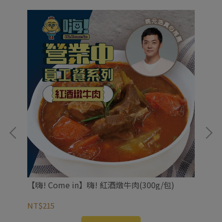
包)
【嗨! Come in】嗨! 紅酒燉牛肉(300g/包)
【嗨
NT$215
NT