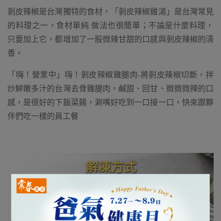
剝皮辣椒是台灣獨特的食材，「剝皮辣椒雞湯」是台灣常見
的料理之一，
食材單純 做法也很簡單；
不論是什麼料理，
只要加上它，都增加了一股微辣甘甜的口感與剝皮辣椒的清
香。
「嗨！營業中」嗨！剝皮辣椒雞腿肉-
將剝皮辣椒切斷，拌
炒鮮嫩多汁的台灣去骨雞腿肉，鹹甜、回甘、微微微辣的口
感，是很好的下飯菜餚，涮嘴好吃到一口接一口，快來跟夥
伴們吃一樣的員工餐