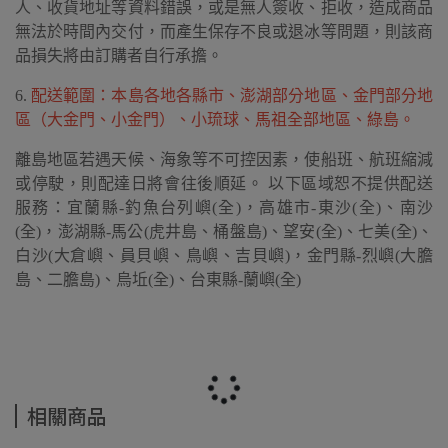
人、收貨地址等資料錯誤，或是無人簽收、拒收，造成商品
無法於時間內交付，而產生保存不良或退冰等問題，則該商
品損失將由訂購者自行承擔。
6.
配送範圍：本島各地各縣市、澎湖部分地區、金門部分地
區（大金門、小金門）、小琉球、馬祖全部地區、綠島。
離島地區若遇天候、海象等不可控因素，使船班、航班縮減
或停駛，則配達日將會往後順延。 以下區域恕不提供配送
服務：宜蘭縣-釣魚台列嶼(全)，高雄市-東沙(全)、南沙
(全)，澎湖縣-馬公(虎井島、桶盤島)、望安(全)、七美(全)、
白沙(大倉嶼、員貝嶼、鳥嶼、吉貝嶼)，金門縣-烈嶼(大膽
島、二膽島)、烏坵(全)、台東縣-蘭嶼(全)
相關商品