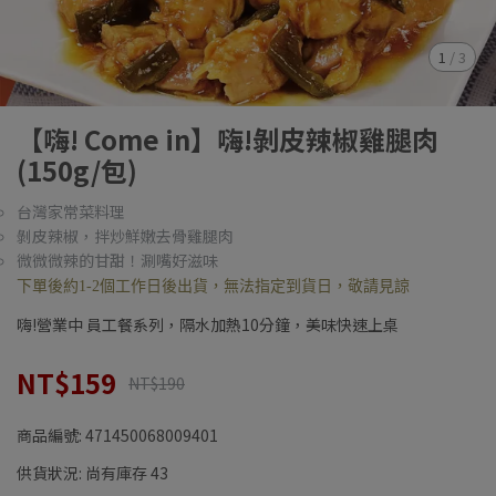
1
/
3
【嗨! Come in】嗨!剝皮辣椒雞腿肉
(150g/包)
台灣家常菜料理
剝皮辣椒，拌炒鮮嫩去骨雞腿肉
微微微辣的甘甜！涮嘴好滋味
下單後約1-2個工作日後出貨，無法指定到貨日，敬請見諒
嗨!營業中 員工餐系列，隔水加熱10分鐘，美味快速上桌
NT$159
NT$190
商品編號:
471450068009401
供貨狀況:
尚有庫存 43