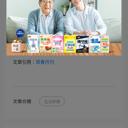
．食用建議
-涼拌蓮藕：將蓮藕切片涼拌，可以保持其脆嫩的口感。
-蓮藕排骨湯：與排骨一同煮湯，有滋陰潤燥的效果。
（圖片來源：Dreamstime/典匠影像）
文章引用：
常春月刊
文章分類
生活保健