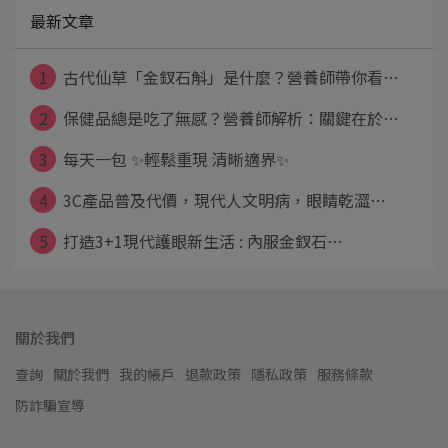
最新文章
1
古代仙草「金釵石斛」是什麼？營養師帶你看⋯
2
保健品總是吃了無感？營養師解析：關鍵在於⋯
3
每天一包 ✨輕鬆重現 清晰適界✨
4
3C產品普及代價，現代人文明病，眼睛乾澀⋯
5
打造3+1現代護眼新生活 : 內服金釵石⋯
關於我們
查詢
關於我們
我的帳戶
退款政策
隱私政策
服務條款
防詐騙宣導